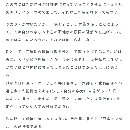
この言葉はただ自分が精神的に参っていることを他者に伝えるた
めの「サイン」なのであって、それ以上でもそれ以下でもない。
つまり何が言いたいか。「病む」という言葉を使うことによっ
て、人は自分の悲しみや心の不健康の原因の理解から逃げている
のではないのだろうか。それでは何も変わらない。
例として、受験期の精神状態を例として取り上げてみよう。私は
去年、大学受験を経験したが、今振り返ると、受験勉強に手がつ
かないほど精神的に参ってしまったことはなかったように感じ
る。
試験当日に至っては、むしろ毎日清々しい気持ちで受験会場への
道を歩いた記憶さえある(決して自分の学力に自信があった訳で
はない。言ってしまえば、最も清々しく歩いたのは最後までE判
定をとっていた大学の試験である)。
私は断じて精神が強い方ではない。若者風に言うと「豆腐メンタ
ル」の所持者である。