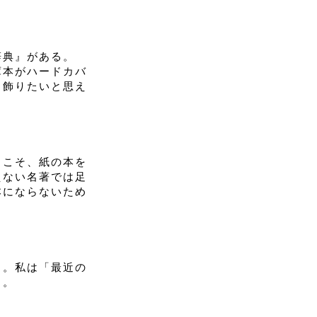
辞典』がある。
庫本がハードカバ
、飾りたいと思え
らこそ、紙の本を
えない名著では足
本にならないため
る。私は「最近の
う。