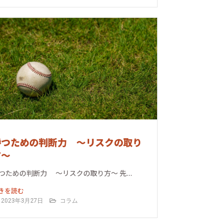
勝つための判断力 ～リスクの取り
方～
つための判断力 ～リスクの取り方～ 先...
きを読む
2023年3月27日
コラム