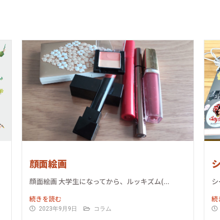
顔面絵画
顔面絵画 大学生になってから、ルッキズム(...
シ
続きを読む
続
2023年9月9日
コラム