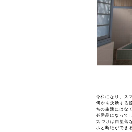
令和になり、ス
何かを決断する
ちの生活にはな
必需品になって
気づけば自堕落
ホと断絶ができ