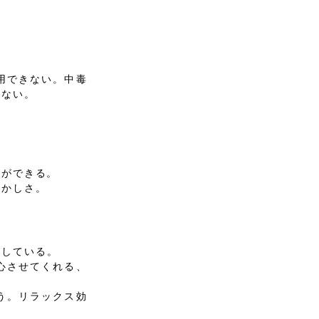
用できない。中毒
れない。
とができる。
懐かしさ。
出している。
心させてくれる、
う。リラックス効
。