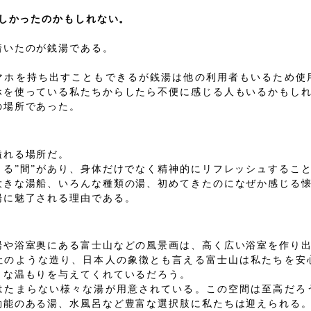
欲しかったのかもしれない。
着いたのが銭湯である。
マホを持ち出すこともできるが銭湯は他の利用者もいるため使
ホを使っている私たちからしたら不便に感じる人もいるかもし
の場所であった。
溢れる場所だ。
きる”間”があり、身体だけでなく精神的にリフレッシュするこ
大きな湯船、いろんな種類の湯、初めてきたのになぜか感じる
湯に魅了される理由である。
湯や浴室奥にある富士山などの風景画は、高く広い浴室を作り
社のような造り、日本人の象徴とも言える富士山は私たちを安
うな温もりを与えてくれているだろう。
はたまらない様々な湯が用意されている。この空間は至高だろ
効能のある湯、水風呂など豊富な選択肢に私たちは迎えられる