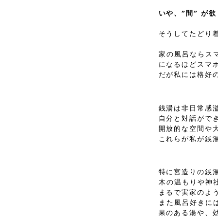
いや、”間” が
そうしてたどり
家の風呂ならス
になるほどスマ
だが私には格好
銭湯は非日常感
自分と対話がで
開放的な空間や
これらが私が銭
特に宮造りの銭
木の温もりや神
まるで実家のよ
また風呂好きに
果のある湯や、